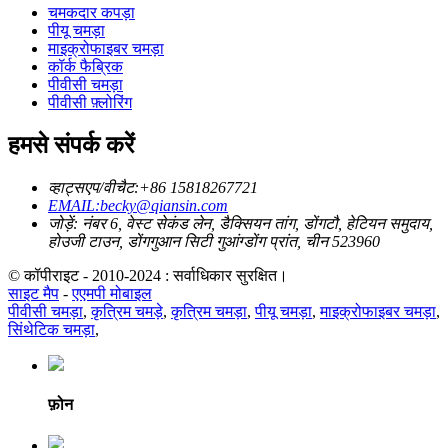
चमकदार कपड़ा
पीयू चमड़ा
माइक्रोफाइबर चमड़ा
कॉर्क फैब्रिक
पीवीसी चमड़ा
पीवीसी फ़्लोरिंग
हमसे संपर्क करें
व्हाट्सएप/वीचैट:+86 15818267721
EMAIL:becky@qiansin.com
जोड़ें: नंबर 6, वेस्ट सेकंड लेन, डैक्सियन तांग, डोंगटौ, हेटियन समुदाय,
होउजी टाउन, डोंगगुआन सिटी गुआंग्डोंग प्रांत, चीन 523960
© कॉपीराइट - 2010-2024 : सर्वाधिकार सुरक्षित।
साइट मैप
-
एएमपी मोबाइल
पीवीसी चमड़ा
,
कृत्रिम चमड़े
,
कृत्रिम चमड़ा
,
पीयू चमड़ा
,
माइक्रोफाइबर चमड़ा
,
सिंथेटिक चमड़ा
,
फ़ोन