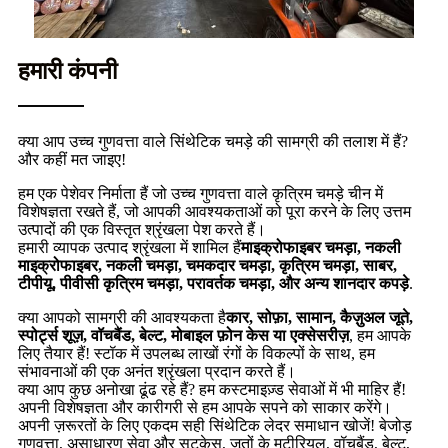
हमारी कंपनी
क्या आप उच्च गुणवत्ता वाले सिंथेटिक चमड़े की सामग्री की तलाश में हैं?
और कहीं मत जाइए!
हम एक पेशेवर निर्माता हैं जो उच्च गुणवत्ता वाले कृत्रिम चमड़े चीन में
विशेषज्ञता रखते हैं, जो आपकी आवश्यकताओं को पूरा करने के लिए उत्तम
उत्पादों की एक विस्तृत श्रृंखला पेश करते हैं।
हमारी व्यापक उत्पाद श्रृंखला में शामिल हैं
माइक्रोफाइबर चमड़ा, नकली
माइक्रोफाइबर, नकली चमड़ा, चमकदार चमड़ा, कृत्रिम चमड़ा, साबर,
टीपीयू, पीवीसी कृत्रिम चमड़ा, परावर्तक चमड़ा, और अन्य शानदार कपड़े
.
क्या आपको सामग्री की आवश्यकता है
कार, ​​सोफ़ा, सामान, कैज़ुअल जूते,
स्पोर्ट्स शूज़, वॉचबैंड, बेल्ट, मोबाइल फ़ोन केस या एक्सेसरीज़
, हम आपके
लिए तैयार हैं! स्टॉक में उपलब्ध लाखों रंगों के विकल्पों के साथ, हम
संभावनाओं की एक अनंत श्रृंखला प्रदान करते हैं।
क्या आप कुछ अनोखा ढूंढ रहे हैं? हम कस्टमाइज़्ड सेवाओं में भी माहिर हैं!
अपनी विशेषज्ञता और कारीगरी से हम आपके सपने को साकार करेंगे।
अपनी ज़रूरतों के लिए एकदम सही सिंथेटिक लेदर समाधान खोजें! बेजोड़
गुणवत्ता, असाधारण सेवा और सूटकेस, जूतों के मटीरियल, वॉचबैंड, बेल्ट,