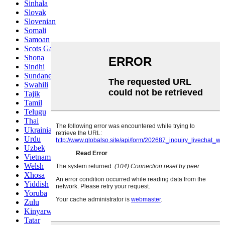
Sinhala
Slovak
Slovenian
Somali
Samoan
Scots Gaelic
Shona
Sindhi
Sundanese
Swahili
Tajik
Tamil
Telugu
Thai
Ukrainian
Urdu
Uzbek
Vietnamese
Welsh
Xhosa
Yiddish
Yoruba
Zulu
Kinyarwanda
Tatar