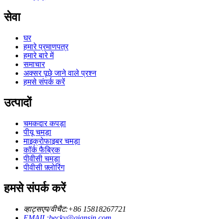
सेवा
घर
हमारे प्रमाणपत्र
हमारे बारे में
समाचार
अक्सर पूछे जाने वाले प्रश्न
हमसे संपर्क करें
उत्पादों
चमकदार कपड़ा
पीयू चमड़ा
माइक्रोफाइबर चमड़ा
कॉर्क फैब्रिक
पीवीसी चमड़ा
पीवीसी फ़्लोरिंग
हमसे संपर्क करें
व्हाट्सएप/वीचैट:+86 15818267721
EMAIL:becky@qiansin.com