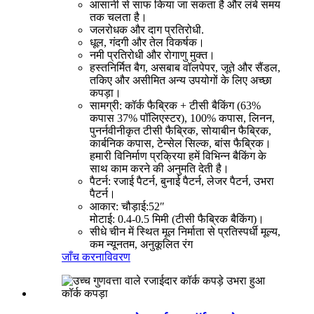
आसानी से साफ किया जा सकता है और लंबे समय
तक चलता है।
जलरोधक और दाग प्रतिरोधी.
धूल, गंदगी और तेल विकर्षक।
नमी प्रतिरोधी और रोगाणु मुक्त।
हस्तनिर्मित बैग, असबाब वॉलपेपर, जूते और सैंडल,
तकिए और असीमित अन्य उपयोगों के लिए अच्छा
कपड़ा।
सामग्री: कॉर्क फैब्रिक + टीसी बैकिंग (63%
कपास 37% पॉलिएस्टर), 100% कपास, लिनन,
पुनर्नवीनीकृत टीसी फैब्रिक, सोयाबीन फैब्रिक,
कार्बनिक कपास, टेन्सेल सिल्क, बांस फैब्रिक।
हमारी विनिर्माण प्रक्रिया हमें विभिन्न बैकिंग के
साथ काम करने की अनुमति देती है।
पैटर्न: रजाई पैटर्न, बुनाई पैटर्न, लेजर पैटर्न, उभरा
पैटर्न।
आकार: चौड़ाई:52″
मोटाई: 0.4-0.5 मिमी (टीसी फैब्रिक बैकिंग)।
सीधे चीन में स्थित मूल निर्माता से प्रतिस्पर्धी मूल्य,
कम न्यूनतम, अनुकूलित रंग
जाँच करना
विवरण