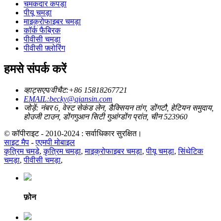
चमकदार कपड़ा
पीयू चमड़ा
माइक्रोफाइबर चमड़ा
कॉर्क फैब्रिक
पीवीसी चमड़ा
पीवीसी फ़्लोरिंग
हमसे संपर्क करें
व्हाट्सएप/वीचैट:+86 15818267721
EMAIL:becky@qiansin.com
जोड़ें: नंबर 6, वेस्ट सेकंड लेन, डैक्सियन तांग, डोंगटौ, हेटियन समुदाय,
होउजी टाउन, डोंगगुआन सिटी गुआंग्डोंग प्रांत, चीन 523960
© कॉपीराइट - 2010-2024 : सर्वाधिकार सुरक्षित।
साइट मैप
-
एएमपी मोबाइल
कृत्रिम चमड़े
,
कृत्रिम चमड़ा
,
माइक्रोफाइबर चमड़ा
,
पीयू चमड़ा
,
सिंथेटिक
चमड़ा
,
पीवीसी चमड़ा
,
फ़ोन