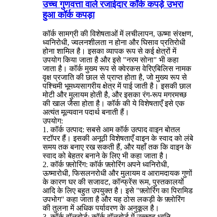
उच्च गुणवत्ता वाले रजाईदार कॉर्क कपड़े उभरा
हुआ कॉर्क कपड़ा
कॉर्क सामग्री की विशेषताओं में लचीलापन, ऊष्मा संरक्षण,
ध्वनिरोधी, ज्वलनशीलता न होना और घिसाव प्रतिरोधी
होना शामिल है। इसका व्यापक रूप से कई क्षेत्रों में
उपयोग किया जाता है और इसे "नरम सोना" भी कहा
जाता है। कॉर्क मुख्य रूप से क्वेरकस वेरिएबिलिस नामक
वृक्ष प्रजाति की छाल से प्राप्त होता है, जो मुख्य रूप से
पश्चिमी भूमध्यसागरीय क्षेत्र में पाई जाती है। इसकी छाल
मोटी और मुलायम होती है, और इसका रंग-रूप मगरमच्छ
की खाल जैसा होता है। कॉर्क की ये विशेषताएँ इसे एक
अत्यंत मूल्यवान पदार्थ बनाती हैं।
उपयोग:
1. कॉर्क उत्पाद: सबसे आम कॉर्क उत्पाद वाइन बोतल
स्टॉपर हैं। इसकी अनूठी विशेषताएँ वाइन के स्वाद को लंबे
समय तक बनाए रख सकती हैं, और यहाँ तक कि वाइन के
स्वाद को बेहतर बनाने के लिए भी कहा जाता है।
2. कॉर्क फ़्लोरिंग: कॉर्क फ़्लोरिंग अपने ध्वनिरोधी,
ऊष्मारोधी, फिसलनरोधी और मुलायम व आरामदायक गुणों
के कारण घर की सजावट, कॉन्फ्रेंस रूम, पुस्तकालयों
आदि के लिए बहुत उपयुक्त है। इसे "फ़्लोरिंग का पिरामिड
उपभोग" कहा जाता है और यह ठोस लकड़ी के फ़्लोरिंग
की तुलना में अधिक पर्यावरण के अनुकूल है।
3. कॉर्क वॉलबोर्ड: कॉर्क वॉलबोर्ड में उत्कृष्ट ध्वनि