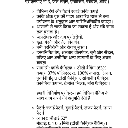
प्रक्रियाएँ भी हैं, जैसे लेज़र, एम्बॉसिंग, पैचवर्क, आदि।
विभिन्न रंगों और पैटर्न रजाई कॉर्क कपड़े।
कॉर्क ओक वृक्ष की पादप-आधारित छाल से बना
पर्यावरण के अनुकूल और पारिस्थितिकीय कपड़ा।
आसानी से साफ किया जा सकता है और लंबे समय
तक चलता है।
जलरोधक और दाग प्रतिरोधी.
धूल, गंदगी और तेल विकर्षक।
नमी प्रतिरोधी और रोगाणु मुक्त।
हस्तनिर्मित बैग, असबाब वॉलपेपर, जूते और सैंडल,
तकिए और असीमित अन्य उपयोगों के लिए अच्छा
कपड़ा।
सामग्री: कॉर्क फैब्रिक + टीसी बैकिंग (63%
कपास 37% पॉलिएस्टर), 100% कपास, लिनन,
पुनर्नवीनीकृत टीसी फैब्रिक, सोयाबीन फैब्रिक,
कार्बनिक कपास, टेन्सेल सिल्क, बांस फैब्रिक।
हमारी विनिर्माण प्रक्रिया हमें विभिन्न बैकिंग के
साथ काम करने की अनुमति देती है।
पैटर्न: रजाई पैटर्न, बुनाई पैटर्न, लेजर पैटर्न, उभरा
पैटर्न।
आकार: चौड़ाई:52″
मोटाई: 0.4-0.5 मिमी (टीसी फैब्रिक बैकिंग)।