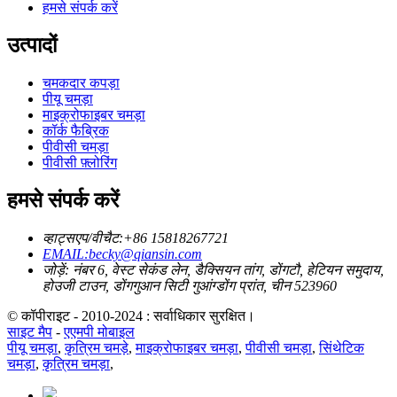
हमसे संपर्क करें
उत्पादों
चमकदार कपड़ा
पीयू चमड़ा
माइक्रोफाइबर चमड़ा
कॉर्क फैब्रिक
पीवीसी चमड़ा
पीवीसी फ़्लोरिंग
हमसे संपर्क करें
व्हाट्सएप/वीचैट:+86 15818267721
EMAIL:becky@qiansin.com
जोड़ें: नंबर 6, वेस्ट सेकंड लेन, डैक्सियन तांग, डोंगटौ, हेटियन समुदाय,
होउजी टाउन, डोंगगुआन सिटी गुआंग्डोंग प्रांत, चीन 523960
© कॉपीराइट - 2010-2024 : सर्वाधिकार सुरक्षित।
साइट मैप
-
एएमपी मोबाइल
पीयू चमड़ा
,
कृत्रिम चमड़े
,
माइक्रोफाइबर चमड़ा
,
पीवीसी चमड़ा
,
सिंथेटिक
चमड़ा
,
कृत्रिम चमड़ा
,