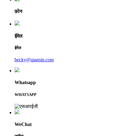
फ़ोन
ईमेल
ईमेल
becky@qiansin.com
Whatsapp
WHATSAPP
WeChat