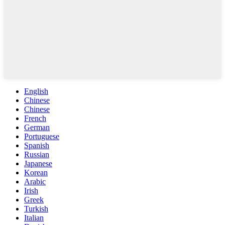
English
Chinese
Chinese
French
German
Portuguese
Spanish
Russian
Japanese
Korean
Arabic
Irish
Greek
Turkish
Italian