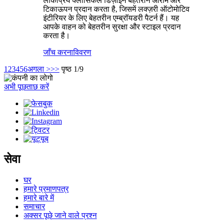
लोकप्रिय क्लासिकल डिज़ाइन बेहतरीन आराम और
टिकाऊपन प्रदान करता है, जिसमें लक्ज़री ऑटोमोटिव
इंटीरियर के लिए बेहतरीन एम्ब्रॉयडरी पैटर्न हैं। यह
आपके वाहन को बेहतरीन सुरक्षा और स्टाइल प्रदान
करता है।
जाँच करना
विवरण
1
2
3
4
5
6
अगला >
>>
पृष्ठ 1/9
अभी पूछताछ करें
सेवा
घर
हमारे प्रमाणपत्र
हमारे बारे में
समाचार
अक्सर पूछे जाने वाले प्रश्न