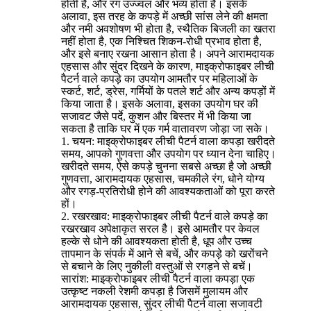
होती है, और रंग उज्ज्वल और भव्य होता है। इसके
अलावा, इस तरह के कपड़े में अच्छी सांस लेने की क्षमता
और नमी अवशोषण भी होता है, स्थैतिक बिजली का खतरा
नहीं होता है, एक निश्चित शिकन-रोधी प्रभाव होता है,
और इसे बनाए रखना आसान होता है। अपने आरामदायक
एहसास और सुंदर दिखने के कारण, माइक्रोफाइबर लीची
पैटर्न वाले कपड़े का उपयोग आमतौर पर महिलाओं के
स्कर्ट, शर्ट, ड्रेस, गर्मियों के पतले शर्ट और अन्य कपड़ों में
किया जाता है। इसके अलावा, इसका उपयोग घर की
सजावट जैसे पर्दे, कुशन और बिस्तर में भी किया जा
सकता है ताकि घर में एक गर्म वातावरण जोड़ा जा सके।
1. चयन: माइक्रोफाइबर लीची पैटर्न वाला कपड़ा खरीदते
समय, आपको गुणवत्ता और उपयोग पर ध्यान देना चाहिए।
खरीदते समय, ऐसे कपड़े चुनना सबसे अच्छा है जो अच्छी
गुणवत्ता, आरामदायक एहसास, चमकीले रंग, धोने योग्य
और रगड़-प्रतिरोधी होने की आवश्यकताओं को पूरा करते
हों।
2. रखरखाव: माइक्रोफाइबर लीची पैटर्न वाले कपड़े का
रखरखाव अपेक्षाकृत सरल है। इसे आमतौर पर केवल
हल्के से धोने की आवश्यकता होती है, धूप और उच्च
तापमान के संपर्क में आने से बचें, और कपड़े को खरोंचने
से बचाने के लिए नुकीली वस्तुओं से रगड़ने से बचें।
सारांश: माइक्रोफाइबर लीची पैटर्न वाला कपड़ा एक
उत्कृष्ट नकली रेशमी कपड़ा है जिसमें मुलायम और
आरामदायक एहसास, सुंदर लीची पैटर्न वाला सजावटी