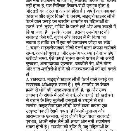
और नमी अवशोषण भी होता है, स्थैतिक बिजली का खतरा
नहीं होता है, एक निश्चित शिकन-रोधी प्रभाव होता है,
और इसे बनाए रखना आसान होता है। अपने आरामदायक
एहसास और सुंदर दिखने के कारण, माइक्रोफाइबर लीची
पैटर्न वाले कपड़े का उपयोग आमतौर पर महिलाओं के
स्कर्ट, शर्ट, ड्रेस, गर्मियों के पतले शर्ट और अन्य कपड़ों में
किया जाता है। इसके अलावा, इसका उपयोग घर की
सजावट जैसे पर्दे, कुशन और बिस्तर में भी किया जा
सकता है ताकि घर में एक गर्म वातावरण जोड़ा जा सके।
1. चयन: माइक्रोफाइबर लीची पैटर्न वाला कपड़ा खरीदते
समय, आपको गुणवत्ता और उपयोग पर ध्यान देना चाहिए।
खरीदते समय, ऐसे कपड़े चुनना सबसे अच्छा है जो अच्छी
गुणवत्ता, आरामदायक एहसास, चमकीले रंग, धोने योग्य
और रगड़-प्रतिरोधी होने की आवश्यकताओं को पूरा करते
हों।
2. रखरखाव: माइक्रोफाइबर लीची पैटर्न वाले कपड़े का
रखरखाव अपेक्षाकृत सरल है। इसे आमतौर पर केवल
हल्के से धोने की आवश्यकता होती है, धूप और उच्च
तापमान के संपर्क में आने से बचें, और कपड़े को खरोंचने
से बचाने के लिए नुकीली वस्तुओं से रगड़ने से बचें।
सारांश: माइक्रोफाइबर लीची पैटर्न वाला कपड़ा एक
उत्कृष्ट नकली रेशमी कपड़ा है जिसमें मुलायम और
आरामदायक एहसास, सुंदर लीची पैटर्न वाला सजावटी
प्रभाव, अच्छी सांस लेने की क्षमता और नमी अवशोषण
क्षमता होती है। उपयोग की दृष्टि से, यह महिलाओं के