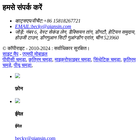
हमसे संपर्क करें
व्हाट्सएप/वीचैट:+86 15818267721
EMAIL:becky@qiansin.com
जोड़ें: नंबर 6, वेस्ट सेकंड लेन, डैक्सियन तांग, डोंगटौ, हेटियन समुदाय,
होउजी टाउन, डोंगगुआन सिटी गुआंग्डोंग प्रांत, चीन 523960
© कॉपीराइट - 2010-2024 : सर्वाधिकार सुरक्षित।
साइट मैप
-
एएमपी मोबाइल
पीवीसी चमड़ा
,
कृत्रिम चमड़ा
,
माइक्रोफाइबर चमड़ा
,
सिंथेटिक चमड़ा
,
कृत्रिम
चमड़े
,
पीयू चमड़ा
,
फ़ोन
ईमेल
ईमेल
becky@qiansin.com