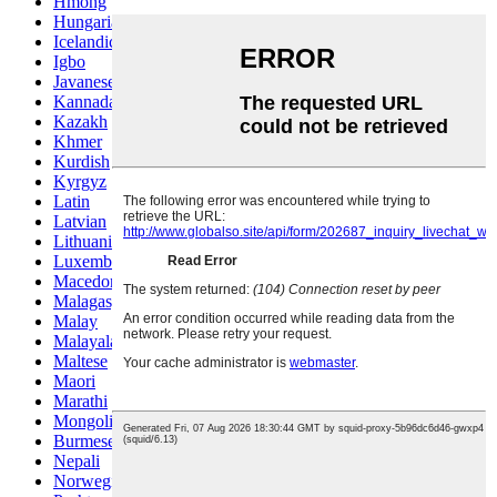
Hmong
Hungarian
Icelandic
Igbo
Javanese
Kannada
Kazakh
Khmer
Kurdish
Kyrgyz
Latin
Latvian
Lithuanian
Luxembou..
Macedonian
Malagasy
Malay
Malayalam
Maltese
Maori
Marathi
Mongolian
Burmese
Nepali
Norwegian