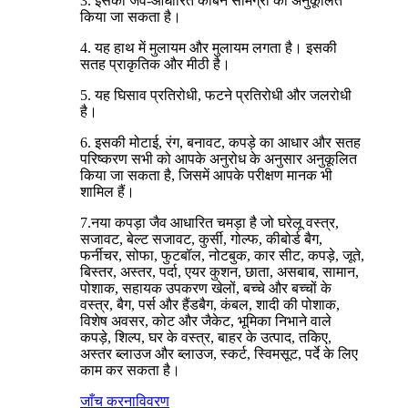
3. इसकी जैव-आधारित कार्बन सामग्री को अनुकूलित
किया जा सकता है।
4. यह हाथ में मुलायम और मुलायम लगता है। इसकी
सतह प्राकृतिक और मीठी है।
5. यह घिसाव प्रतिरोधी, फटने प्रतिरोधी और जलरोधी
है।
6. इसकी मोटाई, रंग, बनावट, कपड़े का आधार और सतह
परिष्करण सभी को आपके अनुरोध के अनुसार अनुकूलित
किया जा सकता है, जिसमें आपके परीक्षण मानक भी
शामिल हैं।
7.नया कपड़ा जैव आधारित चमड़ा है जो घरेलू वस्त्र,
सजावट, बेल्ट सजावट, कुर्सी, गोल्फ, कीबोर्ड बैग,
फर्नीचर, सोफा, फुटबॉल, नोटबुक, कार सीट, कपड़े, जूते,
बिस्तर, अस्तर, पर्दा, एयर कुशन, छाता, असबाब, सामान,
पोशाक, सहायक उपकरण खेलों, बच्चे और बच्चों के
वस्त्र, बैग, पर्स और हैंडबैग, कंबल, शादी की पोशाक,
विशेष अवसर, कोट और जैकेट, भूमिका निभाने वाले
कपड़े, शिल्प, घर के वस्त्र, बाहर के उत्पाद, तकिए,
अस्तर ब्लाउज और ब्लाउज, स्कर्ट, स्विमसूट, पर्दे के लिए
काम कर सकता है।
जाँच करना
विवरण