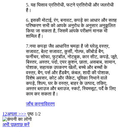
5. यह घिसाव प्रतिरोधी, फटने प्रतिरोधी और जलरोधी
है।
6. इसकी मोटाई, रंग, बनावट, कपड़े का आधार और सतह
परिष्करण सभी को आपके अनुरोध के अनुसार अनुकूलित
किया जा सकता है, जिसमें आपके परीक्षण मानक भी
शामिल हैं।
7.नया कपड़ा जैव आधारित चमड़ा है जो घरेलू वस्त्र,
सजावट, बेल्ट सजावट, कुर्सी, गोल्फ, कीबोर्ड बैग,
फर्नीचर, सोफा, फुटबॉल, नोटबुक, कार सीट, कपड़े, जूते,
बिस्तर, अस्तर, पर्दा, एयर कुशन, छाता, असबाब, सामान,
पोशाक, सहायक उपकरण खेलों, बच्चे और बच्चों के
वस्त्र, बैग, पर्स और हैंडबैग, कंबल, शादी की पोशाक,
विशेष अवसर, कोट और जैकेट, भूमिका निभाने वाले
कपड़े, शिल्प, घर के वस्त्र, बाहर के उत्पाद, तकिए,
अस्तर ब्लाउज और ब्लाउज, स्कर्ट, स्विमसूट, पर्दे के लिए
काम कर सकता है।
जाँच करना
विवरण
1
2
अगला >
>>
पृष्ठ 1/2
अभी पूछताछ करें