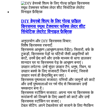
DIY हेयरबो शिल्प के लिए गोल्ड फ़ॉइल
क्रिसमस स्मूथ टेक्सचर फॉक्स लेदर शीट
सिंथेटिक लेदरेट विनाइल फ़ैब्रिक
अनुप्रयोग और DIY क्रिसमस विचार:
विशेष क्रिसमस रचनाएँ:
क्रिसमस आभूषण (आभूषण/हस्त-पेंडेंट): सितारों, बर्फ के
टुकड़ों, क्रिसमस पेड़ों या घंटियों जैसी आकृतियों को
काटें, उनमें छेद करें और उनके माध्यम से धागा डालकर
शानदार घर या क्रिसमस पेड़ के आभूषण बनाएं।
उपहार लपेटना: उन्हें सुंदर उपहार टैग, धनुष, रिबन, या
उपहार बक्से के लिए सजावटी रिबन में बनाएं, जिससे
उपहार स्वयं ही केंद्रबिंदु बन जाएं।
क्रिसमस पुष्पमाला सजावट: पत्तियों और जामुनों को काटें
और उन्हें पुष्पमालाओं पर गर्म गोंद से चिपकाकर उन्हें
चमकदार बना दें।
क्रिसमस स्टॉकिंग सजावट: अपना नाम या क्रिसमस के
रूपांकनों को लिखने के लिए अक्षरों को काटें और उन्हें
क्रिसमस स्टॉकिंग पर सजाएं।
टेबल सेटिंग: अपने टेबलवेयर को सजाने के लिए नैपकिन