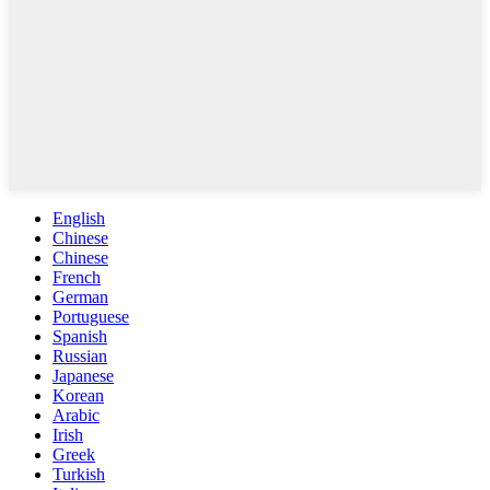
English
Chinese
Chinese
French
German
Portuguese
Spanish
Russian
Japanese
Korean
Arabic
Irish
Greek
Turkish