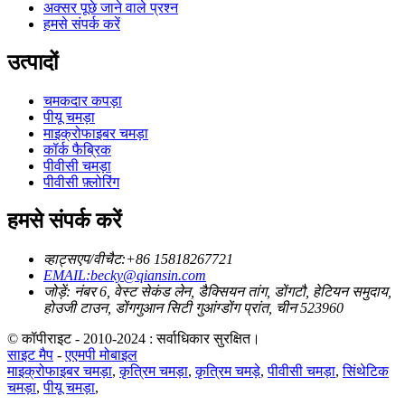
अक्सर पूछे जाने वाले प्रश्न
हमसे संपर्क करें
उत्पादों
चमकदार कपड़ा
पीयू चमड़ा
माइक्रोफाइबर चमड़ा
कॉर्क फैब्रिक
पीवीसी चमड़ा
पीवीसी फ़्लोरिंग
हमसे संपर्क करें
व्हाट्सएप/वीचैट:+86 15818267721
EMAIL:becky@qiansin.com
जोड़ें: नंबर 6, वेस्ट सेकंड लेन, डैक्सियन तांग, डोंगटौ, हेटियन समुदाय,
होउजी टाउन, डोंगगुआन सिटी गुआंग्डोंग प्रांत, चीन 523960
© कॉपीराइट - 2010-2024 : सर्वाधिकार सुरक्षित।
साइट मैप
-
एएमपी मोबाइल
माइक्रोफाइबर चमड़ा
,
कृत्रिम चमड़ा
,
कृत्रिम चमड़े
,
पीवीसी चमड़ा
,
सिंथेटिक
चमड़ा
,
पीयू चमड़ा
,