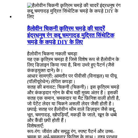
हैलोवीन चिकनी कृत्रिम चमड़े की चादरें
इंद्रधनुष रंग कद्दू चमगादड़ मुद्रित सिंथेटिक
चमड़े के कपड़े DIY के लिए
हैलोवीन चिकना नकली चमड़ा
यह एक कृत्रिम चमड़ा है जिसे विशेष रूप से हैलोवीन के
लिए डिज़ाइन किया गया है, बिना उभरे हुए पैटर्न (जैसे
कंकड़युक्त दाने) के।
आधार सामग्री: आमतौर पर पीवीसी (विनाइल) या पीयू
(पॉलीयूरेथेन) लेपित कपड़ा।
सतह की बनावट: चिकनी (चिकनी)। इस कृत्रिम चमड़े
और कंकड़दार ग्रेन के बीच यही मुख्य अंतर है। इसकी
सतह एक समान, चमकदार या मैट फ़िनिश वाली होती है,
जो पेटेंट लेदर या चिकने असली लेदर जैसी होती है।
छपाई: सतह पर हैलोवीन थीम वाले डिज़ाइन जैसे कद्दू,
भूत, चमगादड़, खोपड़ियाँ, मकड़ी के जाले, खून के धब्बे
और कैंडी छपी होती हैं।
विशेषताएँ:
रूप-रंग: जीवंत और समृद्ध रंग, स्पष्ट पैटर्न और उच्च-
चमक या अर्ध-चमकदार फ़िनिश के साथ। दृश्य प्रभाव