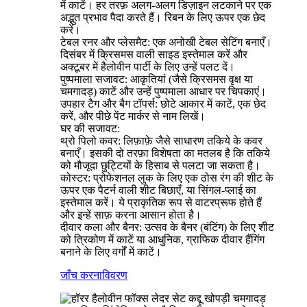
में काटें। हर तरफ़ अलग-अलग डिज़ाइन लटकाने पर एक
अद्भुत प्रभाव पैदा करते हैं। रिबन के लिए ऊपर एक छेद
करें।
टेबल रनर और प्लेसमैट: एक अनोखी टेबल सेटिंग बनाएँ।
दिसंबर में क्रिसमस वाली साइड इस्तेमाल करें और
अक्टूबर में हैलोवीन पार्टी के लिए उन्हें पलट दें।
पुष्पमाला सजावट: आकृतियां (जैसे क्रिसमस वृक्ष या
चमगादड़) काटें और उन्हें पुष्पमाला आधार पर चिपकाएं।
उपहार टैग और बैग टॉपर्स: छोटे आकार में काटें, एक छेद
करें, और पीछे पेंट मार्कर से नाम लिखें।
घर की सजावट:
थ्रो पिलो कवर: लिफ़ाफ़े जैसे साधारण तकिये के कवर
बनाएँ। इसकी दो तरफ़ा विशेषता का मतलब है कि तकिये
को मौजूदा छुट्टियों के हिसाब से पलटा जा सकता है।
कोस्टर: प्रोफेशनल लुक के लिए एक ठोस रंग की शीट के
ऊपर एक पैटर्न वाली शीट बिछाएँ, या सिंगल-प्लाई का
इस्तेमाल करें। ये प्राकृतिक रूप से वाटरप्रूफ होते हैं
और इन्हें साफ़ करना आसान होता है।
दीवार कला और बैनर: उत्सव के बैनर (बंटिंग) के लिए शीट
को त्रिकोण में काटें या आधुनिक, ग्राफिक दीवार हैंगिंग
बनाने के लिए वर्गों में काटें।
जाँच करना
विवरण