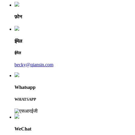
फ़ोन
ईमेल
ईमेल
becky@qiansin.com
Whatsapp
WHATSAPP
WeChat