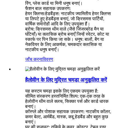
रिंग, प्लेस कार्ड या मिनी धनुष बनाएं।
फैशन बाल सहायक उपकरण:
हेयर क्लिप्स/हेडबैंड्स: नाटकीय ज्यामितीय हेयर क्लिप्स
या लिपटे हुए हेडबैंड्स बनाएं, जो क्रिसमस पार्टियों,
वार्षिक समारोहों आदि के लिए उपयुक्त हैं।
ब्रोच: क्रिसमस थीम वाले (जैसे जिंजरब्रेड मैन या
घंटियाँ) या क्लासिक ब्रोच बनाएँ जिन्हें स्वेटर, कोट या
स्कार्फ पर पिन किया जा सके। धनुष: बालों, बैग या
नेकवियर के लिए आकर्षक, चमकदार क्लासिक या
नाटकीय धनुष बनाएँ।
जाँच करना
विवरण
हैलोवीन के लिए मुद्रित चमड़ा अनुकूलित करें
यह कस्टम चमड़ा इसके लिए एकदम उपयुक्त है:
सीमित संस्करण हस्तनिर्मित शिल्प: एक-एक तरह के
हेलोवीन थीम वाले क्लच, सिक्का पर्स और कार्ड धारक
बनाएं।
कॉस्प्ले और पोशाक सहायक उपकरण: नाटकीय कॉलर,
कमर बेल्ट, आर्मबैंड, मास्क, कद्दू हेडबैंड और बहुत कुछ
बनाएं।
घर की सजावट: तकिये के कवर, कोस्टर, टेबल रनर,