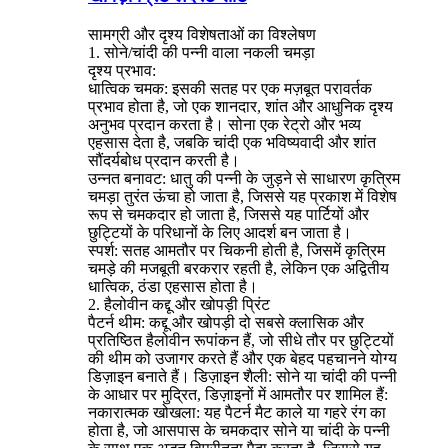
सामग्री और दृश्य विशेषताओं का विश्लेषण
1. सोने/चांदी की पन्नी वाला नकली चमड़ा
दृश्य प्रभाव:
धात्विक चमक: इसकी सतह पर एक मज़बूत परावर्तक
प्रभाव होता है, जो एक शानदार, शांत और आधुनिक दृश्य
अनुभव प्रदान करता है। सोना एक रेट्रो और भव्य
एहसास देता है, जबकि चांदी एक भविष्यवादी और शांत
सौंदर्यबोध प्रदान करती है।
उन्नत बनावट: धातु की पन्नी के जुड़ने से साधारण कृत्रिम
चमड़ा तुरंत ऊंचा हो जाता है, जिससे यह प्रकाश में विशेष
रूप से चमकदार हो जाता है, जिससे यह पार्टियों और
छुट्टियों के परिधानों के लिए आदर्श बन जाता है।
स्पर्श: सतह आमतौर पर चिकनी होती है, जिसमें कृत्रिम
चमड़े की मजबूती बरकरार रहती है, लेकिन एक अद्वितीय
धात्विक, ठंडा एहसास होता है।
2. हैलोवीन कद्दू और खोपड़ी प्रिंट
पैटर्न थीम: कद्दू और खोपड़ी दो सबसे क्लासिक और
प्रतिष्ठित हैलोवीन रूपांकन हैं, जो सीधे तौर पर छुट्टियों
की थीम को उजागर करते हैं और एक बेहद पहचानने योग्य
डिज़ाइन बनाते हैं। डिज़ाइन शैली: सोने या चांदी की पन्नी
के आधार पर मुद्रित, डिज़ाइनों में आमतौर पर शामिल हैं:
नकारात्मक खोखला: यह पैटर्न मैट काले या गहरे रंग का
होता है, जो आसपास के चमकदार सोने या चांदी के पन्नी