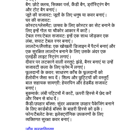
बैग: छोटे क्लच, सिक्का पर्स, कैंडी बैग, ड्रॉस्ट्रिंग बैग
और टोट बैग बनाएं।
जूते की सजावट: जूतों के लिए धनुष या कवर बनाएं।
घर की सजावट:
कोस्टर/प्लेसमैट: उत्सव के लिए कोस्टर का सेट बनाने के
लिए इन्हें गोल या चौकोर आकार में काटें।
टेबल रनर/टेबल सजावट: इन्हें एक साथ जोड़कर एक
लंबा, सपाट टेबल रनर बनाएं।
लालटेन/लैंपशेड: एक खोखली डिजाइन में पैटर्न बनाएं और
एक सुरक्षित लालटेन बनाने के लिए उसके अंदर एक
एलईडी लाइट स्ट्रिंग लगाएं।
दीवार पर लटकाने वाली वस्तुएं: झंडे, बैनर बनाएं या उन्हें
सजावटी कला के लिए फ्रेम में लगाएं।
फूलदानों के कवर: साधारण काँच के फूलदानों को
हैलोवीन जैसा रूप दें। शिल्प और छुट्टियों की वस्तुएँ:
बाल सहायक सामग्री: हेयरपिन और हेडबैंड सजावट
बनाएं।
बुकमार्क: लंबी पट्टियों में काटें, ऊपरी हिस्से में छेद करें
और रिबन से बांध दें।
कैंडी/उपहार बॉक्स: सुंदर अवकाश उपहार पैकेजिंग बनाने
के लिए कार्डबोर्ड बॉक्स के बाहरी हिस्से को ढकें।
फोन/टैबलेट केस: इलेक्ट्रॉनिक उपकरणों के लिए
व्यक्तिगत सुरक्षा कवर बनाएं।
जाँच करना
विवरण